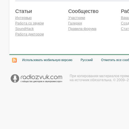
Статьи
Сообщество
Ра
Интервью
Участники
Вака
Работа со звуком
Галерея
Созд
SoundHack
Правила форума
Стат
Работа диктором
Хочу работать на радио!
Использовать мобильную версию
Русский
Отметить все соо
При копировании материалов прям
на источник обязательна. © 2009–