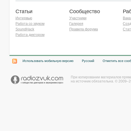
Статьи
Сообщество
Ра
Интервью
Участники
Вака
Работа со звуком
Галерея
Созд
SoundHack
Правила форума
Стат
Работа диктором
Хочу работать на радио!
Использовать мобильную версию
Русский
Отметить все соо
При копировании материалов прям
на источник обязательна. © 2009–