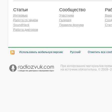
Статьи
Сообщество
Ра
Интервью
Участники
Вака
Работа со звуком
Галерея
Созд
SoundHack
Правила форума
Стат
Работа диктором
Хочу работать на радио!
Использовать мобильную версию
Русский
Отметить все соо
При копировании материалов прям
на источник обязательна. © 2009–