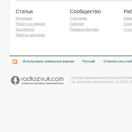
Статьи
Сообщество
Ра
Интервью
Участники
Вака
Работа со звуком
Галерея
Созд
SoundHack
Правила форума
Стат
Работа диктором
Хочу работать на радио!
Использовать мобильную версию
Русский
Отметить все соо
При копировании материалов прям
на источник обязательна. © 2009–