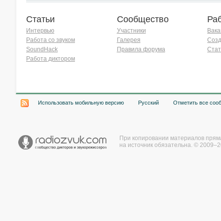
Статьи
Сообщество
Ра
Интервью
Участники
Вака
Работа со звуком
Галерея
Созд
SoundHack
Правила форума
Стат
Работа диктором
Хочу работать на радио!
Использовать мобильную версию
Русский
Отметить все соо
При копировании материалов прям
на источник обязательна. © 2009–