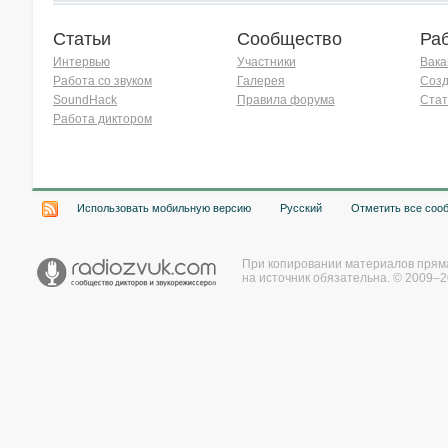
Статьи
Сообщество
Ра
Интервью
Участники
Вака
Работа со звуком
Галерея
Созд
SoundHack
Правила форума
Стат
Работа диктором
Хочу работать на радио!
Использовать мобильную версию
Русский
Отметить все соо
При копировании материалов прям
на источник обязательна. © 2009–