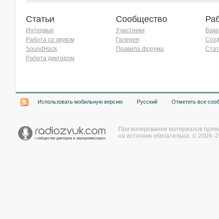
Статьи
Сообщество
Ра
Интервью
Участники
Вака
Работа со звуком
Галерея
Созд
SoundHack
Правила форума
Стат
Работа диктором
Хочу работать на радио!
Использовать мобильную версию
Русский
Отметить все соо
При копировании материалов прям
на источник обязательна. © 2009–