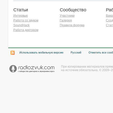
Статьи
Сообщество
Ра
Интервью
Участники
Вака
Работа со звуком
Галерея
Созд
SoundHack
Правила форума
Стат
Работа диктором
Хочу работать на радио!
Использовать мобильную версию
Русский
Отметить все соо
При копировании материалов прям
на источник обязательна. © 2009–