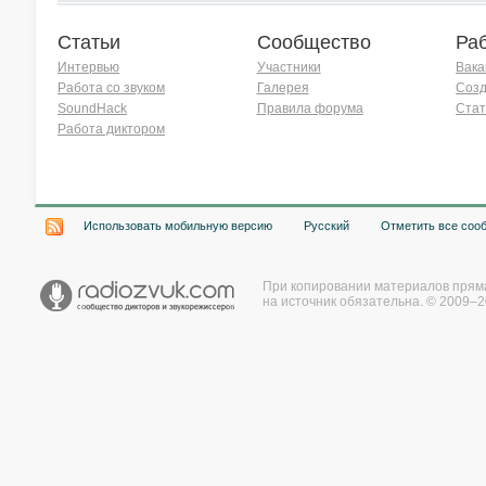
Статьи
Сообщество
Ра
Интервью
Участники
Вака
Работа со звуком
Галерея
Созд
SoundHack
Правила форума
Стат
Работа диктором
Хочу работать на радио!
Использовать мобильную версию
Русский
Отметить все соо
При копировании материалов прям
на источник обязательна. © 2009–