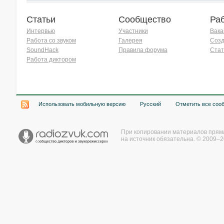
Статьи
Сообщество
Ра
Интервью
Участники
Вака
Работа со звуком
Галерея
Созд
SoundHack
Правила форума
Стат
Работа диктором
Хочу работать на радио!
Использовать мобильную версию
Русский
Отметить все соо
При копировании материалов прям
на источник обязательна. © 2009–