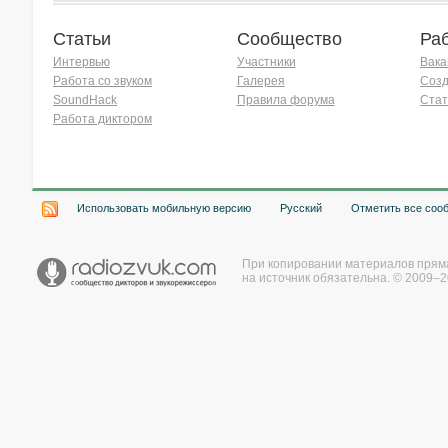
Статьи
Сообщество
Ра
Интервью
Участники
Вака
Работа со звуком
Галерея
Созд
SoundHack
Правила форума
Стат
Работа диктором
Хочу работать на радио!
Использовать мобильную версию
Русский
Отметить все соо
При копировании материалов прям
на источник обязательна. © 2009–