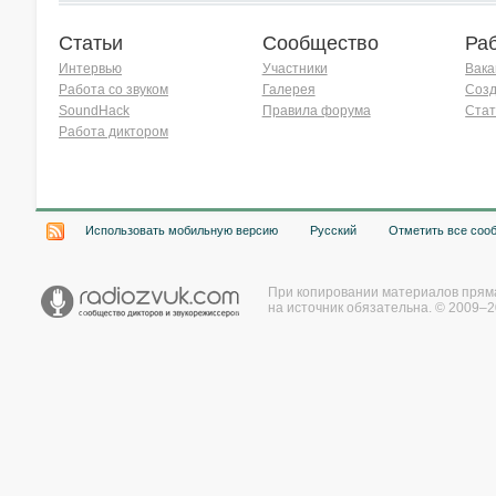
Статьи
Сообщество
Ра
Интервью
Участники
Вака
Работа со звуком
Галерея
Созд
SoundHack
Правила форума
Стат
Работа диктором
Хочу работать на радио!
Использовать мобильную версию
Русский
Отметить все соо
При копировании материалов прям
на источник обязательна. © 2009–