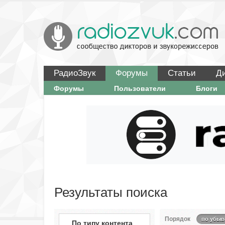
РадиоЗвук
Форумы
Статьи
Д
Форумы
Пользователи
Блоги
Результаты поиска
Порядок
по убыв
По типу контента