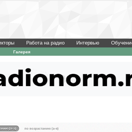
икторы
Работа на радио
Интервью
Обучени
Галерея
анию (я-а)
по возрастанию (а-я)