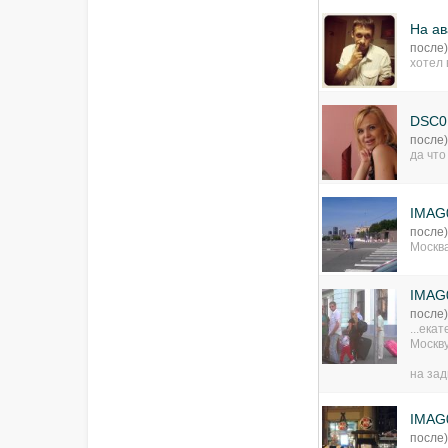
На ав
после
хотел 
DSC0
после
да что
IMAG
после
Москва
IMAG
после
...ека
Москву
на зад
IMAG
после