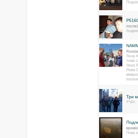
Подо
P516
после
Андрю
NAMM
Russia
Леха А
тоже 
Леха Л
Рома О
микроф
попало
Три 
Утро.
Подл
время
Пока о