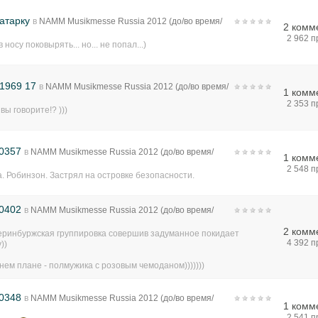
атарку
в
NAMM Musikmesse Russia 2012 (до/во время/
2 комм
)
2 962 
в носу поковырять... но... не попал...)
1969 17
в
NAMM Musikmesse Russia 2012 (до/во время/
1 комм
)
2 353 
 вы говорите!? )))
0357
в
NAMM Musikmesse Russia 2012 (до/во время/
1 комм
)
2 548 
. Робинзон. Застрял на островке безопасности.
0402
в
NAMM Musikmesse Russia 2012 (до/во время/
)
2 комм
теринбуржская группировка совершив задуманное покидает
4 392 
))
нем плане - полмужика с розовым чемоданом)))))))
0348
в
NAMM Musikmesse Russia 2012 (до/во время/
1 комм
)
2 541 