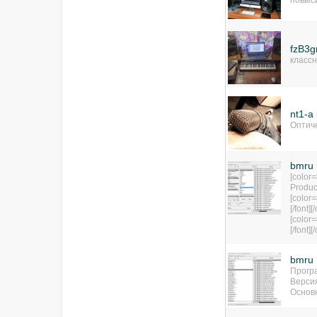
повыси
fzB3
классн
nt1-a
Оптич
bmru 
[color
Product
[color=
[/font][
[color=
[/font][
bmru
Програ
Версия
Основ