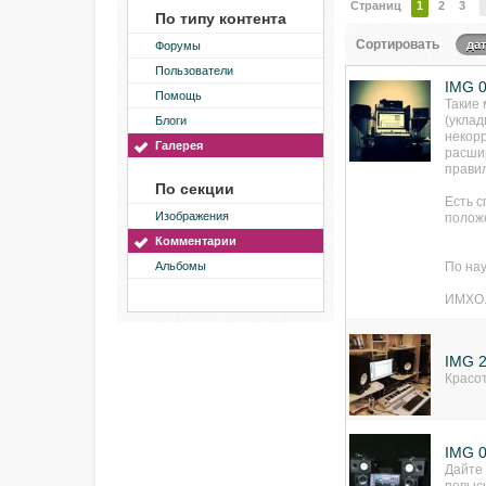
Страниц
1
2
3
По типу контента
Сортировать
да
Форумы
Пользователи
IMG 
Помощь
Такие
(уклад
Блоги
некорр
Галерея
расшир
прави
По секции
Есть 
Изображения
полож
Комментарии
Альбомы
По на
ИМХО
IMG 
Красот
IMG 
Дайте 