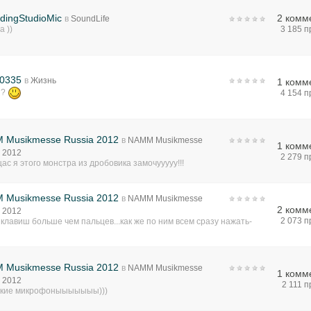
dingStudioMic
2 комм
в
SoundLife
а ))
3 185 
0335
в
Жизнь
1 комм
 ?
4 154 
 Musikmesse Russia 2012
в
NAMM Musikmesse
1 комм
 2012
2 279 
щас я этого монстра из дробовика замочууууу!!!
 Musikmesse Russia 2012
в
NAMM Musikmesse
2 комм
 2012
2 073 
 клавиш больше чем пальцев...как же по ним всем сразу нажать-
 Musikmesse Russia 2012
в
NAMM Musikmesse
1 комм
 2012
2 111 
ские микрофоныыыыыыы)))