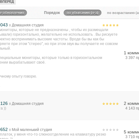
ВПЕРЕД
Порядок
те обновления
по убыванию (я-а)
по возрастанию (а
0043
в
Домашняя студия
 мониторы, которые не предназначены , чтобы их размещали
ывали) горизонтально, желательно не использовать . Вы рискуете
ектно воспринимать высокие частоты. Вроде бы вы как бы
яете при этом "стерео", но при этом звук вы получаете не совсем
льный.
1 комм
специальные мониторы, которые только в горизонтальном
3 397 
ении вырабатывают своё.
учному опыту говорю.
.
2126
2 комм
в
Домашняя студия
а ))
4 143 
0652
в
Мой маленький студия
5 комм
платок, у меня что-то слюноотделение на клавиатуру резко
3 710 