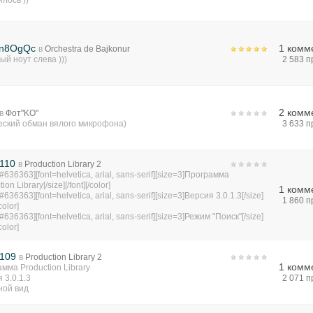
лось ))
gn8OgQc
1 комм
в
Orchestra de Bajkonur
ый ноут слева )))
2 583 
2 комм
в
Фот"KO"
еский обман вялого микрофона)
3 633 
110
в
Production Library 2
=#636363][font=helvetica, arial, sans-serif][size=3]Программа
ion Library[/size][/font][/color]
1 комм
#636363][font=helvetica, arial, sans-serif][size=3]Версия 3.0.1.3[/size]
1 860 
/color]
#636363][font=helvetica, arial, sans-serif][size=3]Режим "Поиск"[/size]
/color]
 109
в
Production Library 2
1 комм
мма Production Library
 3.0.1.3
2 071 
ной вид