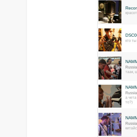
Recor
красот
DSC0
кто ты
NAMM
Russia
таак, 
NAMM
Russia
а чета
то?)
NAMM
Russia
китай