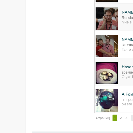
NAMM
Russia
Мне в 
NAMM
Russia
Танго 
Нахер
время
О, да!
А Ром
во вре
он его 
Страниц
1
2
3