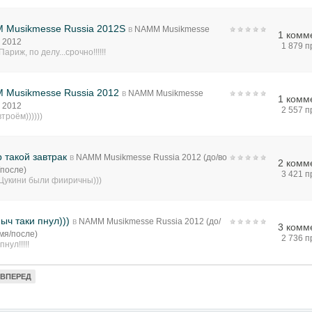
 Musikmesse Russia 2012S
в
NAMM Musikmesse
1 комм
 2012
1 879 
Париж, по делу...срочно!!!!!!
 Musikmesse Russia 2012
в
NAMM Musikmesse
1 комм
 2012
2 557 
втроём))))))
 такой завтрак
в
NAMM Musikmesse Russia 2012 (до/во
2 комм
/после)
3 421 
 Цукини были фииричны)))
ыч таки пнул)))
в
NAMM Musikmesse Russia 2012 (до/
3 комм
мя/после)
2 736 
пнул!!!!!
ВПЕРЕД