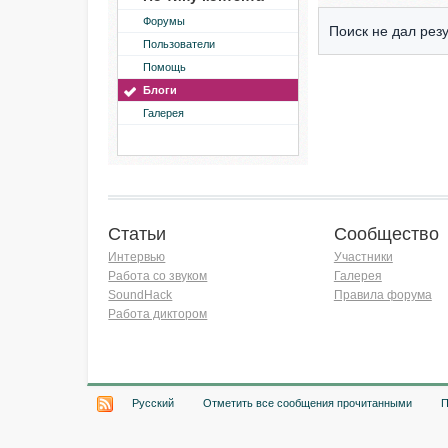
Форумы
Поиск не дал резу
Пользователи
Помощь
Блоги
Галерея
Статьи
Сообщество
Интервью
Участники
Работа со звуком
Галерея
SoundHack
Правила форума
Работа диктором
Хочу работать на радио!
Русский
Отметить все сообщения прочитанными