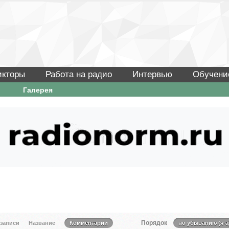
икторы
Работа на радио
Интервью
Обучени
Галерея
Порядок
 записи
Название
Комментарии
по убыванию (я-а