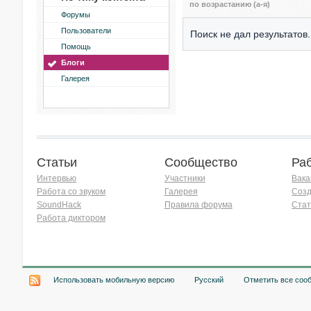
по возрастанию (а-я)
Форумы
Пользователи
Поиск не дал результатов.
Помощь
Блоги
Галерея
Статьи
Сообщество
Ра
Интервью
Участники
Вака
Работа со звуком
Галерея
Созд
SoundHack
Правила форума
Стат
Работа диктором
Хочу работать на радио!
Использовать мобильную версию
Русский
Отметить все соо