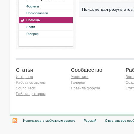
Форумы
Поиск не дал результатов.
Пользователи
Помощь
Блоги
Галерея
Статьи
Сообщество
Ра
Интервью
Участники
Вака
Работа со звуком
Галерея
Созд
SoundHack
Правила форума
Стат
Работа диктором
Хочу работать на радио!
Использовать мобильную версию
Русский
Отметить все соо