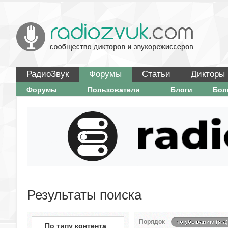
РадиоЗвук
Форумы
Статьи
Дикторы
Форумы
Пользователи
Блоги
Бо
Результаты поиска
Порядок
по убыванию (я-а)
По типу контента