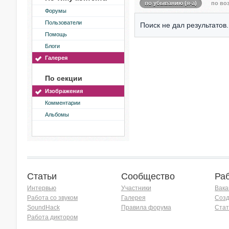
по убыванию (я-а)
по воз
Форумы
Пользователи
Поиск не дал результатов.
Помощь
Блоги
Галерея
По секции
Изображения
Комментарии
Альбомы
Статьи
Сообщество
Ра
Интервью
Участники
Вака
Работа со звуком
Галерея
Созд
SoundHack
Правила форума
Стат
Работа диктором
Хочу работать на радио!