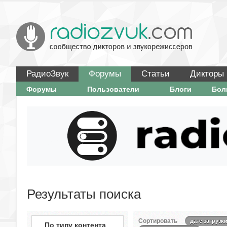
РадиоЗвук
Форумы
Статьи
Дикторы
Форумы
Пользователи
Блоги
Бо
Результаты поиска
Сортировать
дате загрузк
По типу контента