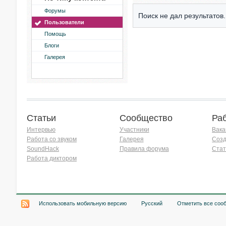
Форумы
Поиск не дал результатов.
Пользователи
Помощь
Блоги
Галерея
Статьи
Сообщество
Ра
Интервью
Участники
Вака
Работа со звуком
Галерея
Созд
SoundHack
Правила форума
Стат
Работа диктором
Хочу работать на радио!
Использовать мобильную версию
Русский
Отметить все соо