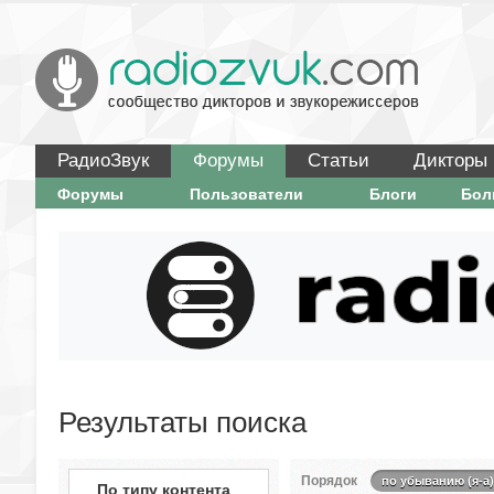
РадиоЗвук
Форумы
Статьи
Дикторы
Форумы
Пользователи
Блоги
Бо
Результаты поиска
Порядок
по убыванию (я-а)
По типу контента