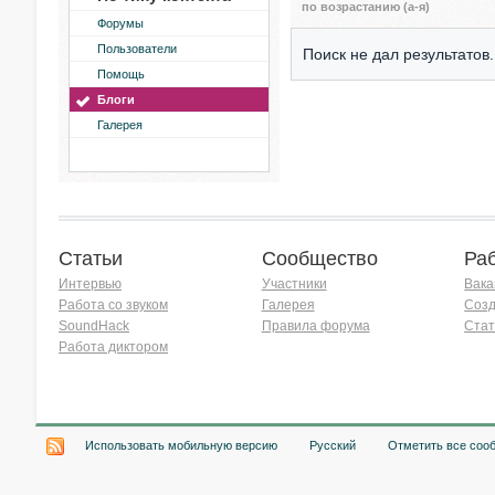
по возрастанию (а-я)
Форумы
Пользователи
Поиск не дал результатов.
Помощь
Блоги
Галерея
Статьи
Сообщество
Ра
Интервью
Участники
Вака
Работа со звуком
Галерея
Созд
SoundHack
Правила форума
Стат
Работа диктором
Хочу работать на радио!
Использовать мобильную версию
Русский
Отметить все соо