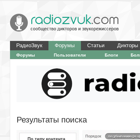
РадиоЗвук
Форумы
Статьи
Дикторы
Форумы
Пользователи
Блоги
Бо
Результаты поиска
Порядок
по убыванию (я-а)
По типу контента