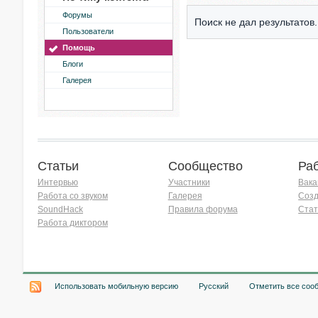
Форумы
Поиск не дал результатов.
Пользователи
Помощь
Блоги
Галерея
Статьи
Сообщество
Ра
Интервью
Участники
Вака
Работа со звуком
Галерея
Созд
SoundHack
Правила форума
Стат
Работа диктором
Хочу работать на радио!
Использовать мобильную версию
Русский
Отметить все соо