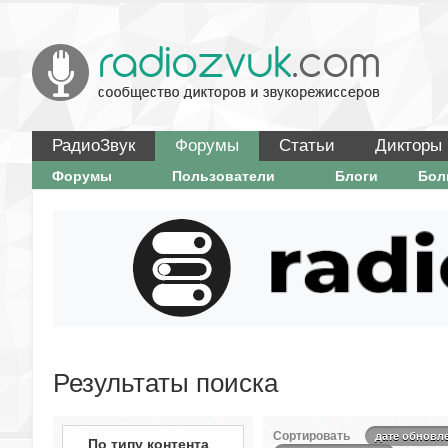
РадиоЗвук
Форумы
Статьи
Дикторы
Форумы
Пользователи
Блоги
Бо
Результаты поиска
Сортировать
дате обновл
По типу контента