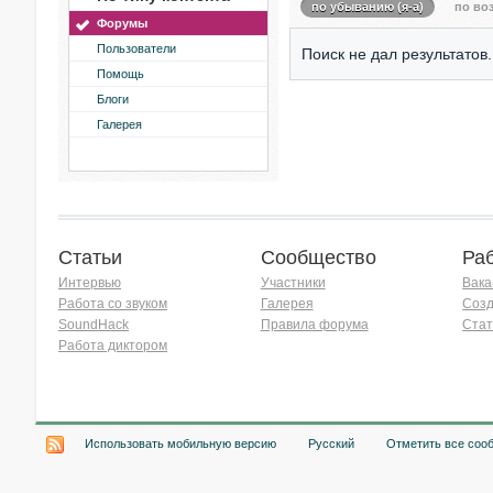
по убыванию (я-а)
по воз
Форумы
Пользователи
Поиск не дал результатов.
Помощь
Блоги
Галерея
Статьи
Сообщество
Ра
Интервью
Участники
Вака
Работа со звуком
Галерея
Созд
SoundHack
Правила форума
Стат
Работа диктором
Хочу работать на радио!
Использовать мобильную версию
Русский
Отметить все соо