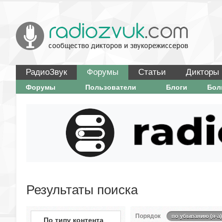
РадиоЗвук
Форумы
Статьи
Дикторы
Форумы
Пользователи
Блоги
Бо
Результаты поиска
Порядок
по убыванию (я-а)
По типу контента