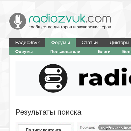
РадиоЗвук
Форумы
Статьи
Дикторы
Форумы
Пользователи
Блоги
Бо
Результаты поиска
Порядок
по убыванию (я-а)
По типу контента