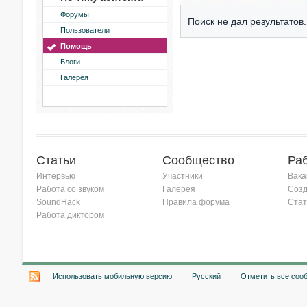
Форумы
Поиск не дал результатов.
Пользователи
Помощь
Блоги
Галерея
Статьи
Сообщество
Ра
Интервью
Участники
Вака
Работа со звуком
Галерея
Созд
SoundHack
Правила форума
Стат
Работа диктором
Хочу работать на радио!
Использовать мобильную версию
Русский
Отметить все соо