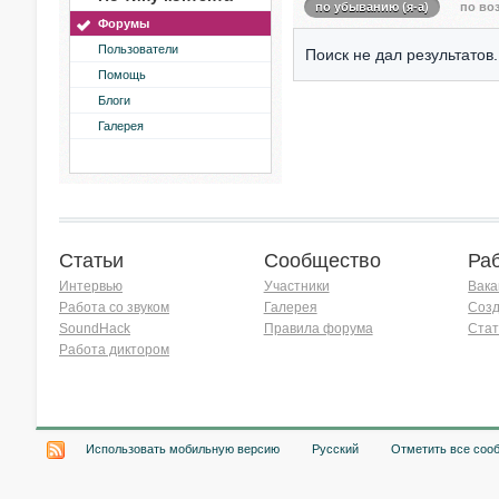
по убыванию (я-а)
по воз
Форумы
Пользователи
Поиск не дал результатов.
Помощь
Блоги
Галерея
Статьи
Сообщество
Ра
Интервью
Участники
Вака
Работа со звуком
Галерея
Созд
SoundHack
Правила форума
Стат
Работа диктором
Хочу работать на радио!
Использовать мобильную версию
Русский
Отметить все соо