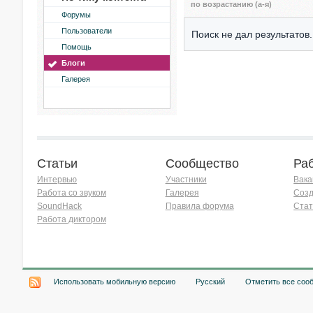
по возрастанию (а-я)
Форумы
Пользователи
Поиск не дал результатов.
Помощь
Блоги
Галерея
Статьи
Сообщество
Ра
Интервью
Участники
Вака
Работа со звуком
Галерея
Созд
SoundHack
Правила форума
Стат
Работа диктором
Хочу работать на радио!
Использовать мобильную версию
Русский
Отметить все соо