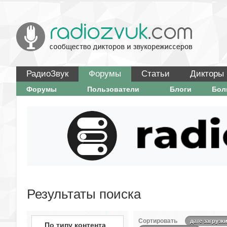
РадиоЗвук
Форумы
Статьи
Дикторы
Форумы
Пользователи
Блоги
Бо
Результаты поиска
Сортировать
дате загрузк
По типу контента