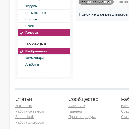
по убыванию (я-а)
по воз
Форумы
Пользователи
Поиск не дал результатов.
Помощь
Блоги
Галерея
По секции
Изображения
Комментарии
Альбомы
Статьи
Сообщество
Ра
Интервью
Участники
Вака
Работа со звуком
Галерея
Созд
SoundHack
Правила форума
Стат
Работа диктором
Хочу работать на радио!