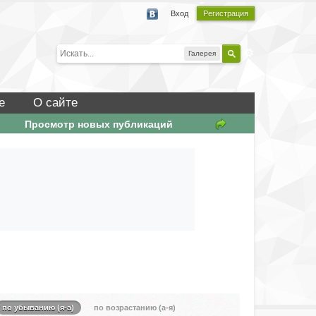
Вход
Регистрация
Галерея
е
О сайте
Просмотр новых публикаций
по убыванию (я-а)
по возрастанию (а-я)