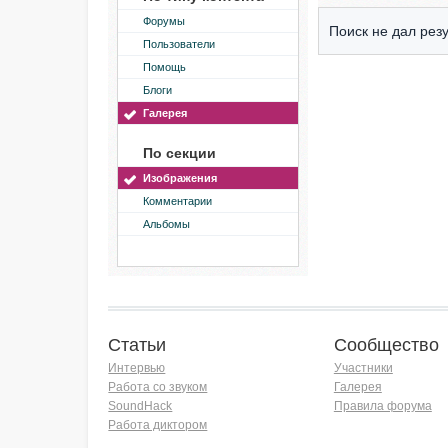
Форумы
Поиск не дал резу
Пользователи
Помощь
Блоги
Галерея
По секции
Изображения
Комментарии
Альбомы
Статьи
Сообщество
Интервью
Участники
Работа со звуком
Галерея
SoundHack
Правила форума
Работа диктором
Хочу работать на радио!