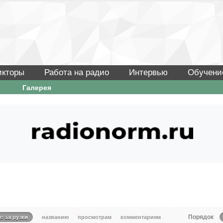
икторы
Работа на радио
Интервью
Обучени
Галерея
Порядок
е загрузки
названию
просмотрам
комментариям