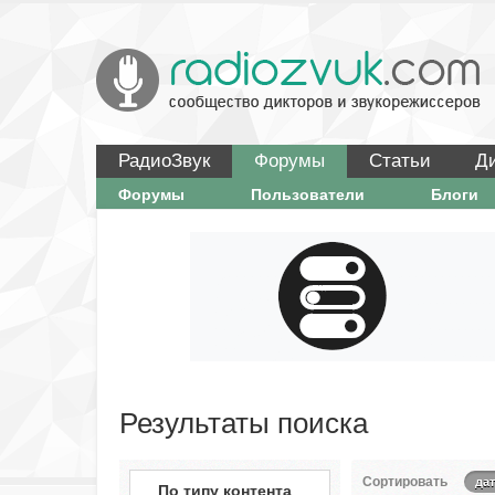
РадиоЗвук
Форумы
Статьи
Д
Форумы
Пользователи
Блоги
Результаты поиска
Сортировать
дат
По типу контента