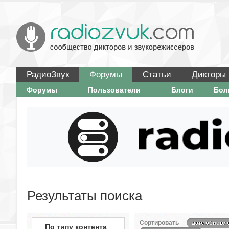
РадиоЗвук
Форумы
Статьи
Дикторы
Форумы
Пользователи
Блоги
Бо
Результаты поиска
Сортировать
дате обновл
По типу контента