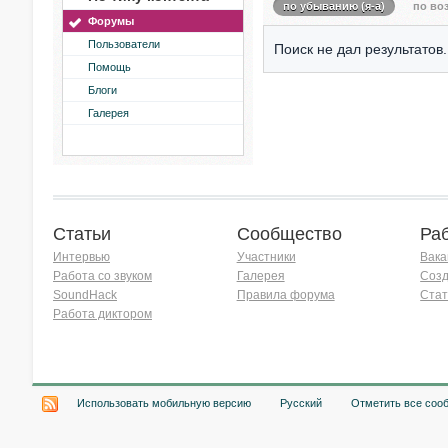
по убыванию (я-а)
по воз
Форумы
Пользователи
Поиск не дал результатов.
Помощь
Блоги
Галерея
Статьи
Сообщество
Ра
Интервью
Участники
Вака
Работа со звуком
Галерея
Созд
SoundHack
Правила форума
Стат
Работа диктором
Хочу работать на радио!
Использовать мобильную версию
Русский
Отметить все соо