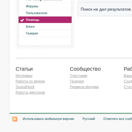
Форумы
Поиск не дал результатов.
Пользователи
Помощь
Блоги
Галерея
Статьи
Сообщество
Ра
Интервью
Участники
Вака
Работа со звуком
Галерея
Созд
SoundHack
Правила форума
Стат
Работа диктором
Хочу работать на радио!
Использовать мобильную версию
Русский
Отметить все соо