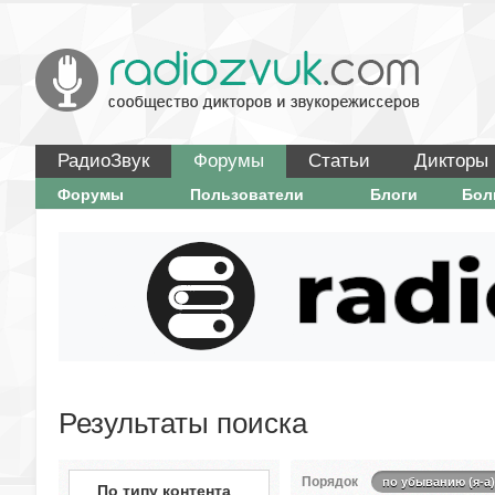
РадиоЗвук
Форумы
Статьи
Дикторы
Форумы
Пользователи
Блоги
Бо
Результаты поиска
Порядок
по убыванию (я-а)
По типу контента