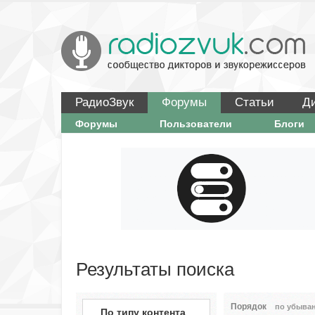
РадиоЗвук
Форумы
Статьи
Д
Форумы
Пользователи
Блоги
Результаты поиска
Порядок
по убыван
По типу контента