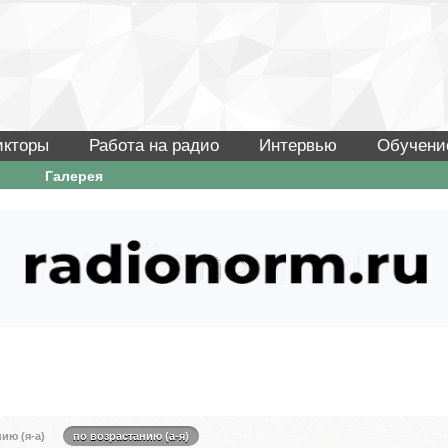
икторы
Работа на радио
Интервью
Обучени
Галерея
ию (я-а)
по возрастанию (а-я)