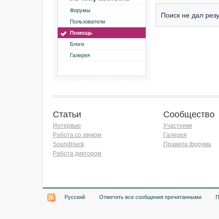
Форумы
Поиск не дал резу
Пользователи
Помощь
Блоги
Галерея
Статьи
Сообщество
Интервью
Участники
Работа со звуком
Галерея
SoundHack
Правила форума
Работа диктором
Хочу работать на радио!
Русский
Отметить все сообщения прочитанными