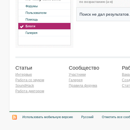
по возрастанию (а-я)
Форумы
Пользователи
Поиск не дал результатов.
Помощь
Блоги
Галерея
Статьи
Сообщество
Ра
Интервью
Участники
Вака
Работа со звуком
Галерея
Созд
SoundHack
Правила форума
Стат
Работа диктором
Хочу работать на радио!
Использовать мобильную версию
Русский
Отметить все соо