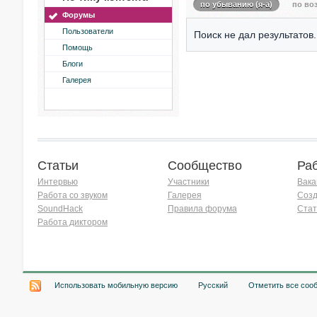
по убыванию (я-а)
по воз
Форумы
Пользователи
Поиск не дал результатов.
Помощь
Блоги
Галерея
Статьи
Сообщество
Ра
Интервью
Участники
Вака
Работа со звуком
Галерея
Созд
SoundHack
Правила форума
Стат
Работа диктором
Хочу работать на радио!
Использовать мобильную версию
Русский
Отметить все соо