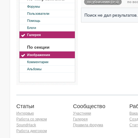
по убыванию (я-а)
по воз
Форумы
Пользователи
Поиск не дал результатов.
Помощь
Блоги
Галерея
По секции
Изображения
Комментарии
Альбомы
Статьи
Сообщество
Ра
Интервью
Участники
Вака
Работа со звуком
Галерея
Созд
SoundHack
Правила форума
Стат
Работа диктором
Хочу работать на радио!