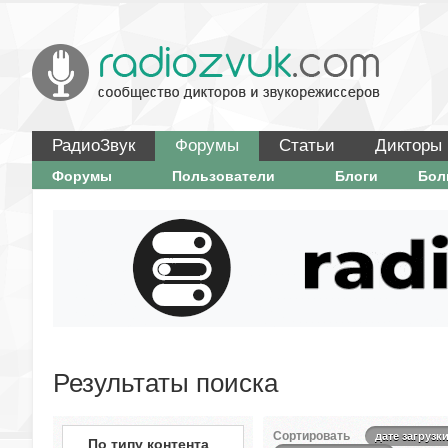
РадиоЗвук
Форумы
Статьи
Дикторы
Форумы
Пользователи
Блоги
Бо
Результаты поиска
Сортировать
дате загрузк
По типу контента