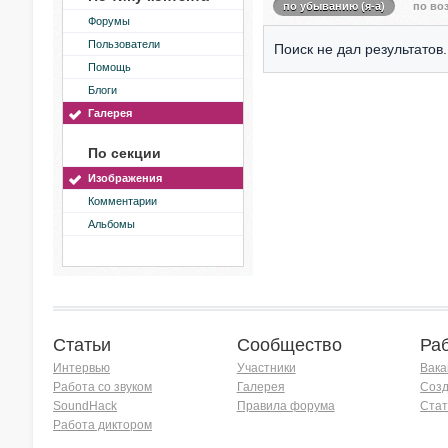
по убыванию (я-а)
по воз
Форумы
Пользователи
Поиск не дал результатов.
Помощь
Блоги
Галерея
По секции
Изображения
Комментарии
Альбомы
Статьи
Сообщество
Ра
Интервью
Участники
Вака
Работа со звуком
Галерея
Созд
SoundHack
Правила форума
Стат
Работа диктором
Хочу работать на радио!