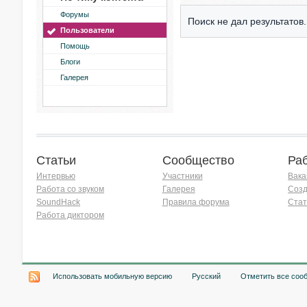
Форумы
Поиск не дал результатов.
Пользователи
Помощь
Блоги
Галерея
Статьи
Сообщество
Ра
Интервью
Участники
Вака
Работа со звуком
Галерея
Созд
SoundHack
Правила форума
Стат
Работа диктором
Хочу работать на радио!
Использовать мобильную версию
Русский
Отметить все соо