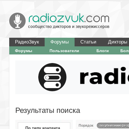
РадиоЗвук
Форумы
Статьи
Дикторы
Форумы
Пользователи
Блоги
Бо
Результаты поиска
Порядок
по убыванию (я-а)
По типу контента