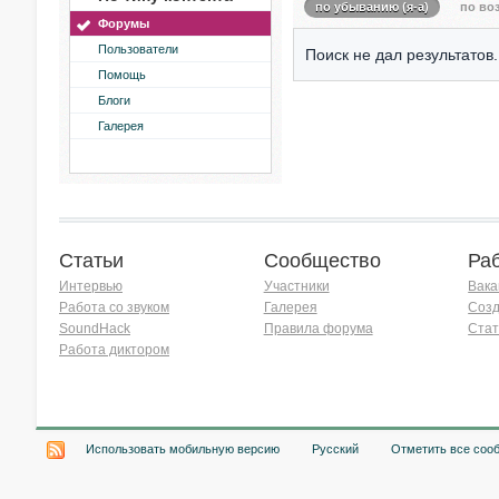
по убыванию (я-а)
по воз
Форумы
Пользователи
Поиск не дал результатов.
Помощь
Блоги
Галерея
Статьи
Сообщество
Ра
Интервью
Участники
Вака
Работа со звуком
Галерея
Созд
SoundHack
Правила форума
Стат
Работа диктором
Хочу работать на радио!
Использовать мобильную версию
Русский
Отметить все соо