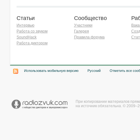
Статьи
Сообщество
Ра
Интервью
Участники
Вака
Работа со звуком
Галерея
Созд
SoundHack
Правила форума
Стат
Работа диктором
Хочу работать на радио!
Использовать мобильную версию
Русский
Отметить все соо
При копировании материалов прям
на источник обязательна. © 2009–