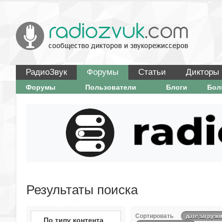
РадиоЗвук
Форумы
Статьи
Дикторы
Форумы
Пользователи
Блоги
Бо
Результаты поиска
Сортировать
дате загрузк
По типу контента