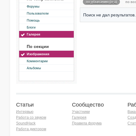
по убыванию (я-а)
по воз
Форумы
Пользователи
Поиск не дал результатов.
Помощь
Блоги
Галерея
По секции
Изображения
Комментарии
Альбомы
Статьи
Сообщество
Ра
Интервью
Участники
Вака
Работа со звуком
Галерея
Созд
SoundHack
Правила форума
Стат
Работа диктором
Хочу работать на радио!