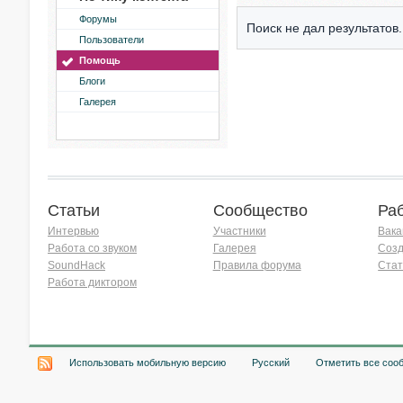
Форумы
Поиск не дал результатов.
Пользователи
Помощь
Блоги
Галерея
Статьи
Сообщество
Ра
Интервью
Участники
Вака
Работа со звуком
Галерея
Созд
SoundHack
Правила форума
Стат
Работа диктором
Хочу работать на радио!
Использовать мобильную версию
Русский
Отметить все соо