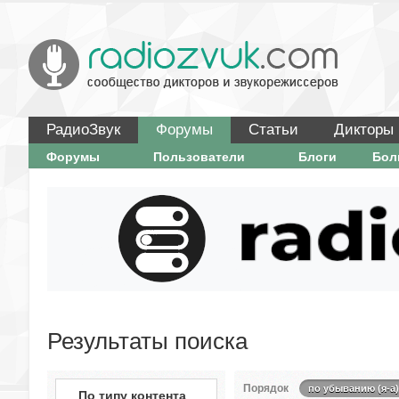
РадиоЗвук
Форумы
Статьи
Дикторы
Форумы
Пользователи
Блоги
Бо
Результаты поиска
Порядок
по убыванию (я-а)
По типу контента