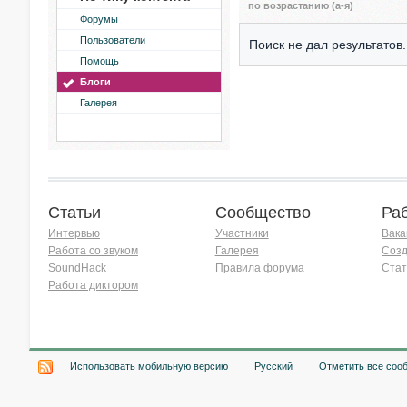
по возрастанию (а-я)
Форумы
Пользователи
Поиск не дал результатов.
Помощь
Блоги
Галерея
Статьи
Сообщество
Ра
Интервью
Участники
Вака
Работа со звуком
Галерея
Созд
SoundHack
Правила форума
Стат
Работа диктором
Хочу работать на радио!
Использовать мобильную версию
Русский
Отметить все соо