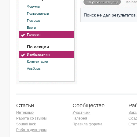
по убыванию (я-а)
по воз
Форумы
Пользователи
Поиск не дал результатов.
Помощь
Блоги
Галерея
По секции
Изображения
Комментарии
Альбомы
Статьи
Сообщество
Ра
Интервью
Участники
Вака
Работа со звуком
Галерея
Созд
SoundHack
Правила форума
Стат
Работа диктором
Хочу работать на радио!