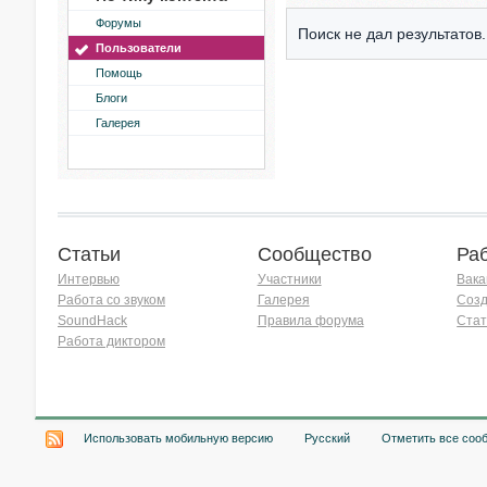
Форумы
Поиск не дал результатов.
Пользователи
Помощь
Блоги
Галерея
Статьи
Сообщество
Ра
Интервью
Участники
Вака
Работа со звуком
Галерея
Созд
SoundHack
Правила форума
Стат
Работа диктором
Хочу работать на радио!
Использовать мобильную версию
Русский
Отметить все соо