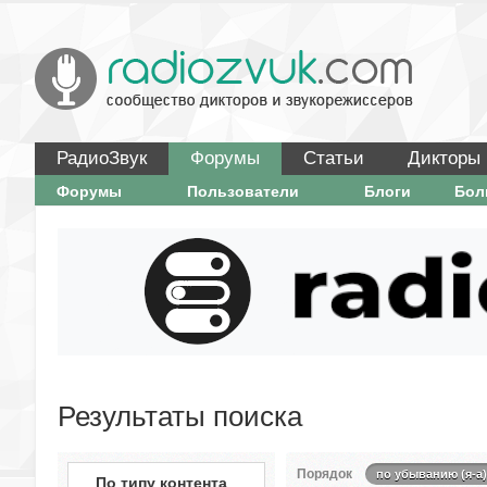
РадиоЗвук
Форумы
Статьи
Дикторы
Форумы
Пользователи
Блоги
Бо
Результаты поиска
Порядок
по убыванию (я-а)
По типу контента