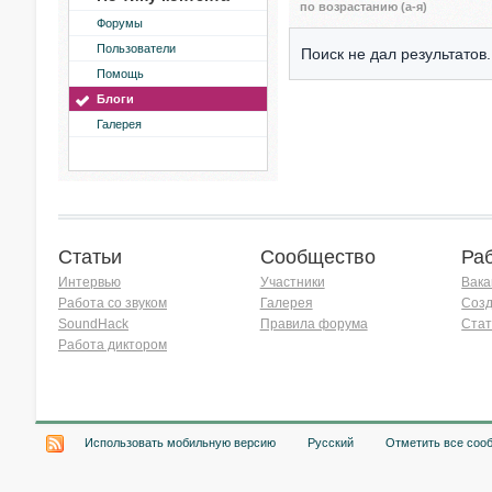
по возрастанию (а-я)
Форумы
Пользователи
Поиск не дал результатов.
Помощь
Блоги
Галерея
Статьи
Сообщество
Ра
Интервью
Участники
Вака
Работа со звуком
Галерея
Созд
SoundHack
Правила форума
Стат
Работа диктором
Хочу работать на радио!
Использовать мобильную версию
Русский
Отметить все соо