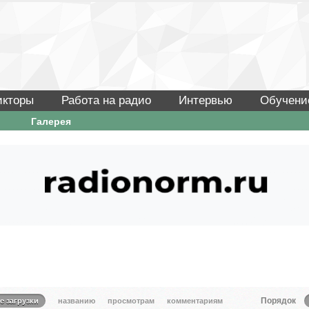
икторы
Работа на радио
Интервью
Обучени
Галерея
Порядок
е загрузки
названию
просмотрам
комментариям