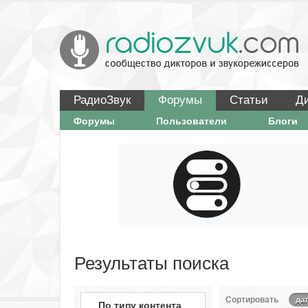
РадиоЗвук
Форумы
Статьи
Д
Форумы
Пользователи
Блоги
Результаты поиска
Сортировать
дат
По типу контента