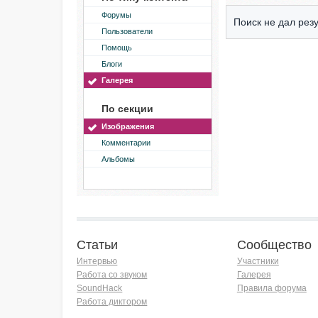
Форумы
Поиск не дал резу
Пользователи
Помощь
Блоги
Галерея
По секции
Изображения
Комментарии
Альбомы
Статьи
Сообщество
Интервью
Участники
Работа со звуком
Галерея
SoundHack
Правила форума
Работа диктором
Хочу работать на радио!