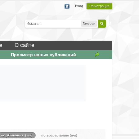
Вход
Регистрация
Галерея
е
О сайте
Просмотр новых публикаций
по убыванию (я-а)
по возрастанию (а-я)