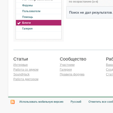
по возрастанию (а-я)
Форумы
Пользователи
Поиск не дал результатов.
Помощь
Блоги
Галерея
Статьи
Сообщество
Ра
Интервью
Участники
Вака
Работа со звуком
Галерея
Созд
SoundHack
Правила форума
Стат
Работа диктором
Хочу работать на радио!
Использовать мобильную версию
Русский
Отметить все соо