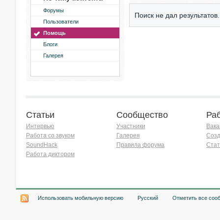
Форумы
Поиск не дал результатов.
Пользователи
Помощь
Блоги
Галерея
Статьи
Сообщество
Ра
Интервью
Участники
Вака
Работа со звуком
Галерея
Созд
SoundHack
Правила форума
Стат
Работа диктором
Хочу работать на радио!
Использовать мобильную версию
Русский
Отметить все соо