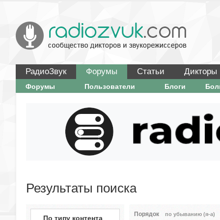
РадиоЗвук
Форумы
Статьи
Дикторы
Форумы
Пользователи
Блоги
Бо
Результаты поиска
Порядок
по убыванию (я-а)
По типу контента