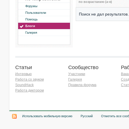
по возрастанию (а-я)
Форумы
Пользователи
Поиск не дал результатов.
Помощь
Блоги
Галерея
Статьи
Сообщество
Ра
Интервью
Участники
Вака
Работа со звуком
Галерея
Созд
SoundHack
Правила форума
Стат
Работа диктором
Хочу работать на радио!
Использовать мобильную версию
Русский
Отметить все соо