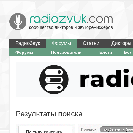
РадиоЗвук
Форумы
Статьи
Дикторы
Форумы
Пользователи
Блоги
Бо
Результаты поиска
Порядок
по убыванию (я-а)
По типу контента