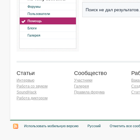
Форумы
Поиск не дал результатов.
Пользователи
Помощь
Блоги
Галерея
Статьи
Сообщество
Ра
Интервью
Участники
Вака
Работа со звуком
Галерея
Созд
SoundHack
Правила форума
Стат
Работа диктором
Хочу работать на радио!
Использовать мобильную версию
Русский
Отметить все соо