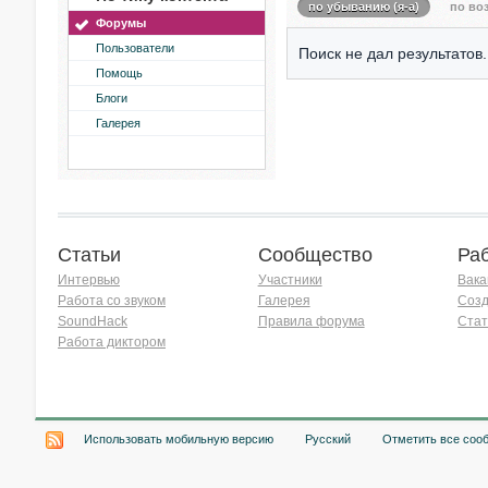
по убыванию (я-а)
по воз
Форумы
Пользователи
Поиск не дал результатов.
Помощь
Блоги
Галерея
Статьи
Сообщество
Ра
Интервью
Участники
Вака
Работа со звуком
Галерея
Созд
SoundHack
Правила форума
Стат
Работа диктором
Хочу работать на радио!
Использовать мобильную версию
Русский
Отметить все соо